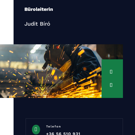
Büroleiterin
Judit Bíró
Telefon

+36 56 510 931